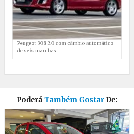
Peugeot 308 2.0 com câmbio automático
No
de seis marchas
Poderá
Também Gostar
De: