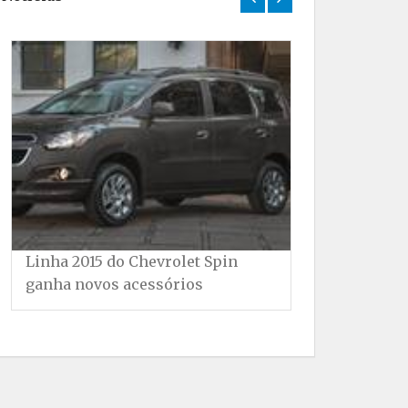
Linha 2015 do Chevrolet Spin
Fiat 500 Cabr
ganha novos acessórios
motor 1.4 e m