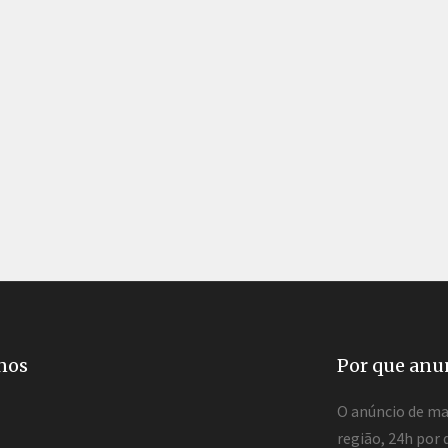
nos
Por que anu
O anúncio de mai
região, 24h por 