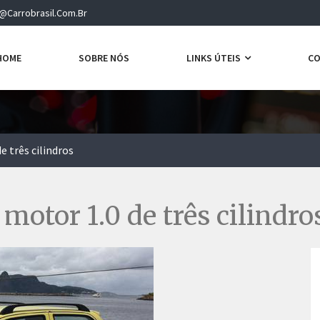
@carrobrasil.com.br
HOME
SOBRE NÓS
LINKS ÚTEIS
C
 três cilindros
otor 1.0 de três cilindro