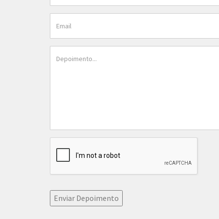
Linha 2015 do Chevrolet Spin
Fiat 500 Cabrio 
ganha novos acessórios
motor 1.4 e mais 