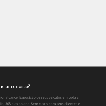
nciar conosco?
or alcance. Exposição de seus veículos em toda a
dia, 365 dias ao ano. Sem custo para seus clientes e